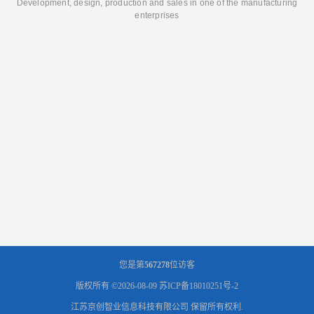
Development, design, production and sales in one of the manufacturing
enterprises
您是第
567278
位访客
版权所有 ©2026-08-09
苏ICP备18010251号-2
江苏京创智业信息科技有限公司
保留所有权利.