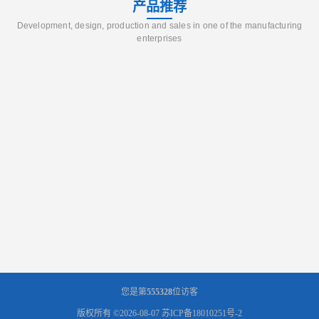
产品推荐
Development, design, production and sales in one of the manufacturing
enterprises
您是第
555328
位访客
版权所有 ©2026-08-07
苏ICP备18010251号-2