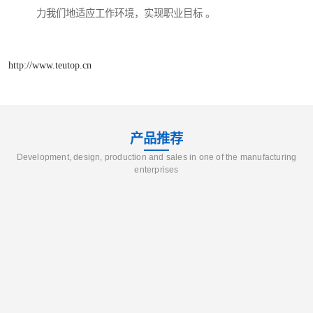
力我们地适应工作环境，实现职业目标 。
http://www.teutop.cn
产品推荐
Development, design, production and sales in one of the manufacturing
enterprises