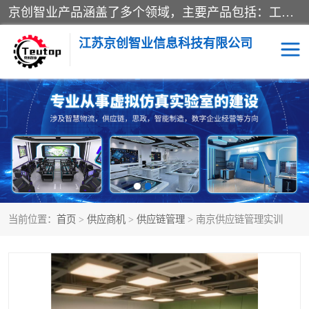
京创智业产品涵盖了多个领域，主要产品包括：工业4.0生产线解决方案，智慧物流综合实训室，教学设备与实验室建设，虚拟仿真实验室等。公司将秉持“创新、执着、诚信、共赢”的理念，以“将服务当作使命”为核心价值观，致力于为客户创造价值，与客户、合作伙伴和员工共同成长。
江苏京创智业信息科技有限公司
VR物流实训
低碳供应链
生产系统仿真
冷链物流
供应链管理
思政
当前位置：
首页
>
供应商机
>
供应链管理
> 南京供应链管理实训
智慧零售实训
智能制造
智慧物流实训室
质量管理实验台
物流数字孪生
数字企业经营