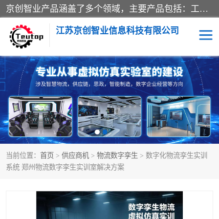
京创智业产品涵盖了多个领域，主要产品包括：工业4.0生产线解决方案，智慧物流综合实训室，教学设备与实验室建设，虚拟仿真实验室等。公司将秉持“创新、执着、诚信、共赢”的理念，以“将服务当作使命”为核心价值观，致力于为客户创造价值，与客户、合作伙伴和员工共同成长。
江苏京创智业信息科技有限公司
VR物流实训
低碳供应链
生产系统仿真
冷链物流
供应链管理
思政
当前位置：
首页
>
供应商机
>
物流数字孪生
> 数字化物流孪生实训
智慧零售实训
智能制造
系统 郑州物流数字孪生实训室解决方案
智慧物流实训室
质量管理实验台
物流数字孪生
数字企业经营