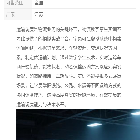
可售范围
全国
厂家
江苏
运输调度是物流业务的关键环节，物流数字孪生实训室
为此提供了的模拟实战平台。学员可在虚拟系统中构建
运输网络，根据订单需求、车辆资源、交通状况等因
素，制定优运输计划。通过数字孪生技术，实时追踪车
辆行驶轨迹、货物状态，动态调整运输方案以应对突发
状况，如道路拥堵、车辆故障。实训还能模拟多式联运
场景，让学员掌握铁路、公路、水运等不同运输方式的
协同调度技巧。这种高度真实的模拟环境，有效提员的
运输调度能力与决策水平。