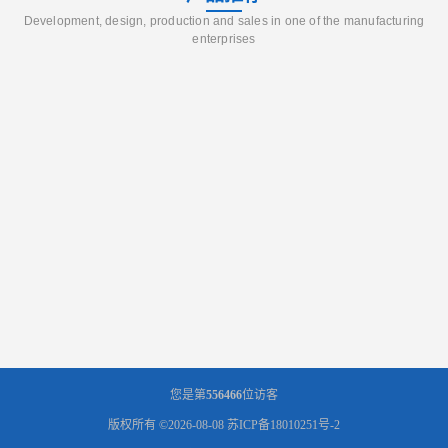
Development, design, production and sales in one of the manufacturing
enterprises
您是第
556466
位访客
版权所有 ©2026-08-08
苏ICP备18010251号-2