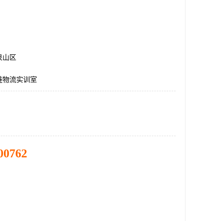
泉山区
链物流实训室
00762