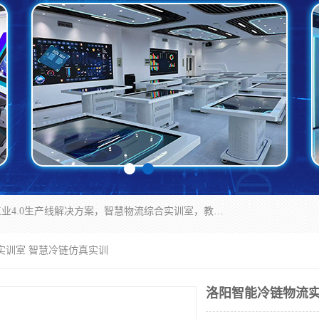
京创智业产品涵盖了多个领域，主要产品包括：工业4.0生产线解决方案，智慧物流综合实训室，教学设备与实验室建设，虚拟仿真实验室等。公司将秉持“创新、执着、诚信、共赢”的理念，以“将服务当作使命”为核心价值观，致力于为客户创造价值，与客户、合作伙伴和员工共同成长。
实训室 智慧冷链仿真实训
洛阳智能冷链物流实