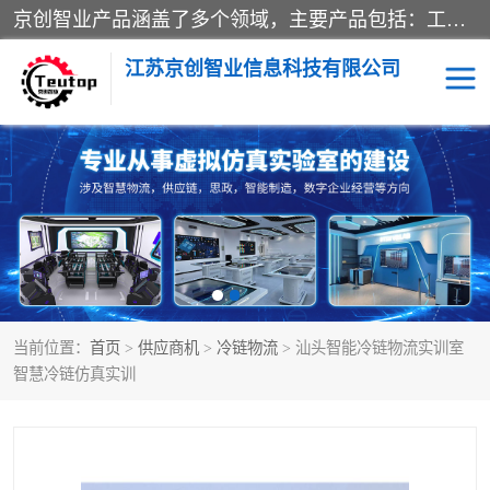
京创智业产品涵盖了多个领域，主要产品包括：工业4.0生产线解决方案，智慧物流综合实训室，教学设备与实验室建设，虚拟仿真实验室等。公司将秉持“创新、执着、诚信、共赢”的理念，以“将服务当作使命”为核心价值观，致力于为客户创造价值，与客户、合作伙伴和员工共同成长。
江苏京创智业信息科技有限公司
VR物流实训
低碳供应链
生产系统仿真
冷链物流
供应链管理
思政
当前位置：
首页
>
供应商机
>
冷链物流
> 汕头智能冷链物流实训室
智慧零售实训
智能制造
智慧冷链仿真实训
智慧物流实训室
质量管理实验台
物流数字孪生
数字企业经营