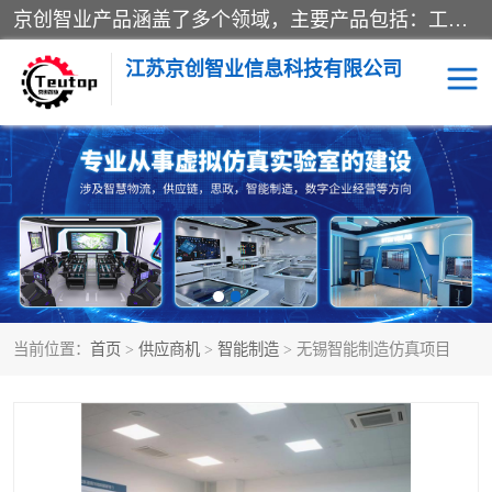
京创智业产品涵盖了多个领域，主要产品包括：工业4.0生产线解决方案，智慧物流综合实训室，教学设备与实验室建设，虚拟仿真实验室等。公司将秉持“创新、执着、诚信、共赢”的理念，以“将服务当作使命”为核心价值观，致力于为客户创造价值，与客户、合作伙伴和员工共同成长。
江苏京创智业信息科技有限公司
VR物流实训
低碳供应链
生产系统仿真
冷链物流
供应链管理
思政
当前位置：
首页
>
供应商机
>
智能制造
> 无锡智能制造仿真项目
智慧零售实训
智能制造
智慧物流实训室
质量管理实验台
物流数字孪生
数字企业经营