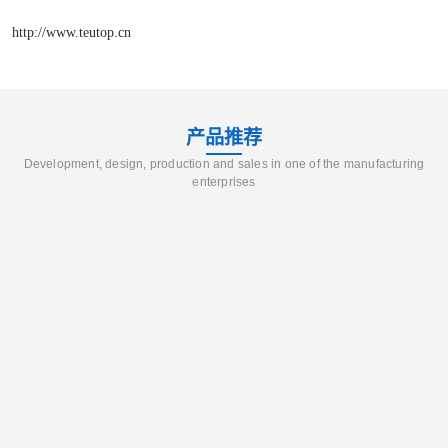
http://www.teutop.cn
产品推荐
Development, design, production and sales in one of the manufacturing
enterprises