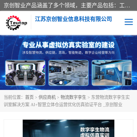
京创智业产品涵盖了多个领域，主要产品包括：工业4.0生产线解决方案，智慧物流综合实训室，教学设备与实验室建设，虚拟仿真实验室等。公司将秉持“创新、执着、诚信、共赢”的理念，以“将服务当作使命”为核心价值观，致力于为客户创造价值，与客户、合作伙伴和员工共同成长。
江苏京创智业信息科技有限公司
VR物流实训
低碳供应链
生产系统仿真
冷链物流
供应链管理
思政
当前位置：
首页
>
供应商机
>
物流数字孪生
> 东营物流数字孪生实
智慧零售实训
智能制造
训室解决方案 AI+智慧立体仓运营优化仿真验证平台 _京创智业
智慧物流实训室
质量管理实验台
物流数字孪生
数字企业经营