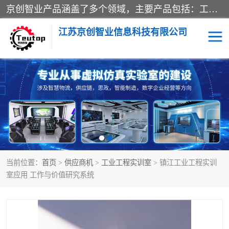
京创智业产品涵盖了多个领域，主要产品包括：工业4.0生产线解决方案，智慧物流综合实训室，教学设备与实验室建设，虚拟仿真实验室等。公司将秉持“创新、执着、诚信、共赢”的理念，以“将服务当作使命”为核心价值观，致力于为客户创造价值，与客户、合作伙伴和员工共同成长。
江苏京创智业信息科技有限公司
VR物流实训
低碳供应链
生产系统仿真
冷链物流
供应链管理
思政
当前位置：
首页
>
供应商机
>
工业工程实训室
> 镇江工业工程实训
智慧零售实训
智能制造
室应用 工作与价值研究系统
智慧物流实训室
质量管理实验台
物流数字孪生
数字企业经营