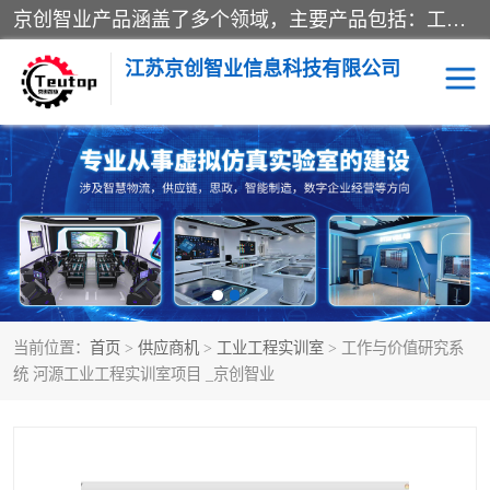
京创智业产品涵盖了多个领域，主要产品包括：工业4.0生产线解决方案，智慧物流综合实训室，教学设备与实验室建设，虚拟仿真实验室等。公司将秉持“创新、执着、诚信、共赢”的理念，以“将服务当作使命”为核心价值观，致力于为客户创造价值，与客户、合作伙伴和员工共同成长。
江苏京创智业信息科技有限公司
VR物流实训
低碳供应链
生产系统仿真
冷链物流
供应链管理
思政
当前位置：
首页
>
供应商机
>
工业工程实训室
> 工作与价值研究系
智慧零售实训
智能制造
统 河源工业工程实训室项目 _京创智业
智慧物流实训室
质量管理实验台
物流数字孪生
数字企业经营