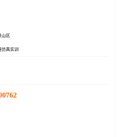
泉山区
链仿真实训
00762