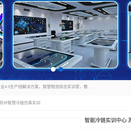
京创智业产品涵盖了多个领域，主要产品包括：工业4.0生产线解决方案，智慧物流综合实训室，教学设备与实验室建设，虚拟仿真实验室等。公司将秉持“创新、执着、诚信、共赢”的理念，以“将服务当作使命”为核心价值观，致力于为客户创造价值，与客户、合作伙伴和员工共同成长。
 苏州智慧冷链仿真实训
智能冷链实训中心 