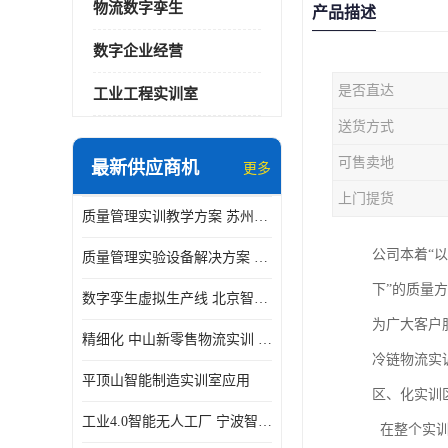
物流数字孪生
产品描述
数字企业经营
是否直达
工业工程实训室
送货方式
可售卖地
最新供应商机
更多
上门提货
质量管理实训教学方案 苏州质量管理实训 _京创智业
公司本着“
质量管理实验设备解决方案 徐州质量管理实训 _京创智业
下”的质量
数字孪生虚拟生产线 北京智能制造仿真应用
为广大客户
精细化 中山新零售物流实训 数字化赋能
冷链物流实
平顶山智能制造实训室应用
区、化实训
工业4.0智能无人工厂 宁波智能制造仿真项目
在整个实训