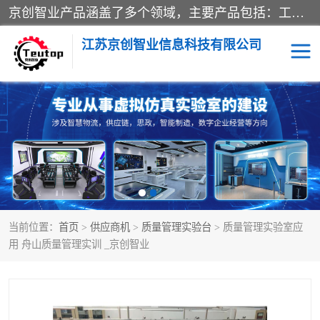
京创智业产品涵盖了多个领域，主要产品包括：工业4.0生产线解决方案，智慧物流综合实训室，教学设备与实验室建设，虚拟仿真实验室等。公司将秉持“创新、执着、诚信、共赢”的理念，以“将服务当作使命”为核心价值观，致力于为客户创造价值，与客户、合作伙伴和员工共同成长。
江苏京创智业信息科技有限公司
VR物流实训
低碳供应链
生产系统仿真
冷链物流
供应链管理
思政
当前位置：
首页
>
供应商机
>
质量管理实验台
> 质量管理实验室应
智慧零售实训
智能制造
用 舟山质量管理实训 _京创智业
智慧物流实训室
质量管理实验台
物流数字孪生
数字企业经营