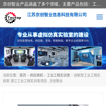
京创智业产品涵盖了多个领域，主要产品包括：工业4.0生产线解决方案，智慧物流综合实训室，教学设备与实验室建设，虚拟仿真实验室等。公司将秉持“创新、执着、诚信、共赢”的理念，以“将服务当作使命”为核心价值观，致力于为客户创造价值，与客户、合作伙伴和员工共同成长。
江苏京创智业信息科技有限公司
VR物流实训
低碳供应链
生产系统仿真
冷链物流
供应链管理
思政
当前位置：
首页
>
供应商机
>
工业工程实训室
> 创新型工业工程实
智慧零售实训
智能制造
验室 湛江工业工程实训室项目 _京创智业
智慧物流实训室
质量管理实验台
物流数字孪生
数字企业经营