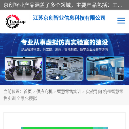
京创智业产品涵盖了多个领域，主要产品包括：工业4.0生产线解决方案，智慧物流综合实训室，教学设备与实验室建设，虚拟仿真实验室等。公司将秉持“创新、执着、诚信、共赢”的理念，以“将服务当作使命”为核心价值观，致力于为客户创造价值，与客户、合作伙伴和员工共同成长。
江苏京创智业信息科技有限公司
VR物流实训
低碳供应链
生产系统仿真
冷链物流
供应链管理
思政
当前位置：
首页
>
供应商机
>
智慧零售实训
> 实战导向 杭州智慧零
智慧零售实训
智能制造
售实训 全景化模拟
智慧物流实训室
质量管理实验台
物流数字孪生
数字企业经营