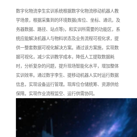
数字化物流孪生实训系统根据数字化物流移动机器人教
学场景，根据采集到的环境数据(库位、坐标、通讯，及
务器数据、路径、站点等)，和实训所需要的功能区，系
统应能解决机器人与物料状态及业务流程可视化求，提
供一整套数据可视化解决方案。通过该方案施，实现数
据可视化，减少实训教学成本，降低人工提取数据耗
时，分析复杂的问题，提升现场智能化水平，增加整体
实训效率。通过数字李生、提移动机器人实时运行数据
信息，实现设备运行管理。现库位仓储统筹、资源供给
保障。实现作业流程监空、运行供需协同。