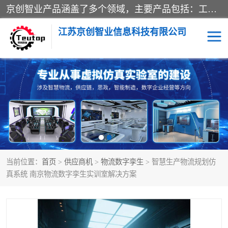
京创智业产品涵盖了多个领域，主要产品包括：工业4.0生产线解决方案，智慧物流综合实训室，教学设备与实验室建设，虚拟仿真实验室等。公司将秉持“创新、执着、诚信、共赢”的理念，以“将服务当作使命”为核心价值观，致力于为客户创造价值，与客户、合作伙伴和员工共同成长。
江苏京创智业信息科技有限公司
VR物流实训
低碳供应链
生产系统仿真
冷链物流
供应链管理
思政
当前位置：
首页
>
供应商机
>
物流数字孪生
> 智慧生产物流规划仿
智慧零售实训
智能制造
真系统 南京物流数字孪生实训室解决方案
智慧物流实训室
质量管理实验台
物流数字孪生
数字企业经营