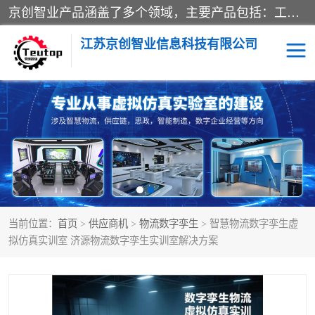
京创智业产品涵盖了多个领域，主要产品包括：工业4.0生产线解决方案，智慧物流综合实训室，教学设备与实验室建设，虚拟仿真实验室等。公司将秉持“创新、执着、诚信、共赢”的理念，以“将服务当作使命”为核心价值观，致力于为客户创造价值，与客户、合作伙伴和员工共同成长。
江苏京创智业信息科技有限公司
VR物流实训
低碳供应链
生产系统仿真
冷链物流
供应链管理
思政
当前位置：
首页
>
供应商机
>
物流数字孪生
> 智慧物流数字孪生虚
智慧零售实训
智能制造
拟仿真实训室 济源物流数字孪生实训室解决方案
智慧物流实训室
质量管理实验台
物流数字孪生
数字企业经营