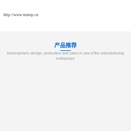
http://www.teutop.cn
产品推荐
Development, design, production and sales in one of the manufacturing
enterprises