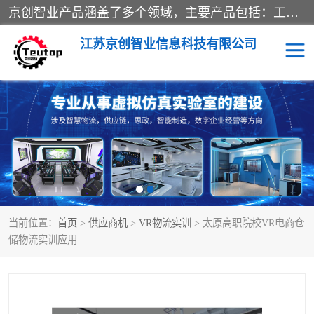
京创智业产品涵盖了多个领域，主要产品包括：工业4.0生产线解决方案，智慧物流综合实训室，教学设备与实验室建设，虚拟仿真实验室等。公司将秉持“创新、执着、诚信、共赢”的理念，以“将服务当作使命”为核心价值观，致力于为客户创造价值，与客户、合作伙伴和员工共同成长。
江苏京创智业信息科技有限公司
VR物流实训
低碳供应链
生产系统仿真
冷链物流
供应链管理
思政
当前位置：
首页
>
供应商机
>
VR物流实训
> 太原高职院校VR电商仓
智慧零售实训
智能制造
储物流实训应用
智慧物流实训室
质量管理实验台
物流数字孪生
数字企业经营