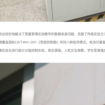
验台较好地解决了质量管理实验教学的数据来源问题，克服了传统实验方
覆盖国标GB/T4091-2001《常规控制图》所列八种变异模式。电池可
理实验台进行统计过程控制实验，真实感强，人机交互频繁，学生受激强