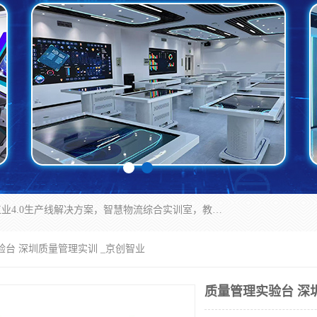
京创智业产品涵盖了多个领域，主要产品包括：工业4.0生产线解决方案，智慧物流综合实训室，教学设备与实验室建设，虚拟仿真实验室等。公司将秉持“创新、执着、诚信、共赢”的理念，以“将服务当作使命”为核心价值观，致力于为客户创造价值，与客户、合作伙伴和员工共同成长。
验台 深圳质量管理实训 _京创智业
质量管理实验台 深