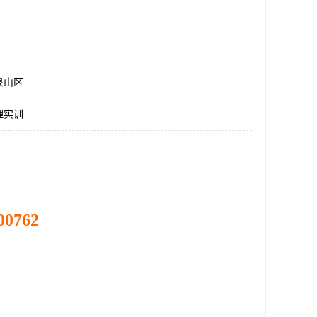
泉山区
理实训
00762