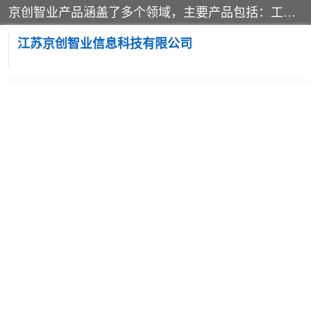
京创智业产品涵盖了多个领域，主要产品包括：工业4.0生产线解决方案，智慧物流综合实训室，教学设备与实验室建设，虚拟仿真实验室等。公司将秉持“创新、执着、诚信、共赢”的理念，以“将服务当作使命”为核心价值观，致力于为客户创造价值，与客户、合作伙伴和员工共同成长。
江苏京创智业信息科技有限公司