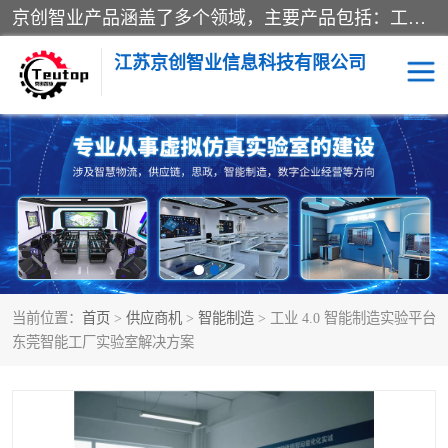
京创智业产品涵盖了多个领域，主要产品包括：工业4.0生产线解决方案，智慧物流综合实训室，教学设备与实验室建设，虚拟仿真实验室等。公司将秉持“创新、执着、诚信、共赢”的理念，以“将服务当作使命”为核心价值观，致力于为客户创造价值，与客户、合作伙伴和员工共同成长。
江苏京创智业信息科技有限公司
VR物流实训
低碳供应链
生产系统仿真
冷链物流
供应链管理
思政
当前位置：
首页
>
供应商机
>
智能制造
> 工业 4.0 智能制造实验平台
智慧零售实训
智能制造
东莞智能工厂实验室解决方案
智慧物流实训室
质量管理实验台
物流数字孪生
数字企业经营