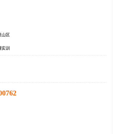
泉山区
理实训
00762