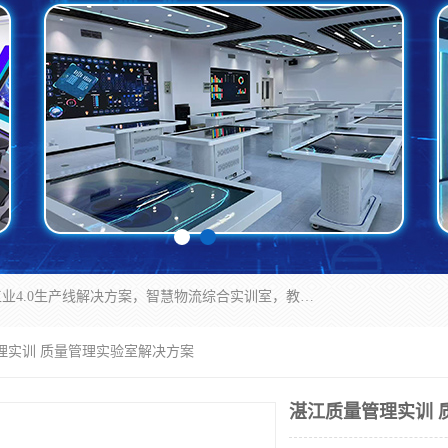
京创智业产品涵盖了多个领域，主要产品包括：工业4.0生产线解决方案，智慧物流综合实训室，教学设备与实验室建设，虚拟仿真实验室等。公司将秉持“创新、执着、诚信、共赢”的理念，以“将服务当作使命”为核心价值观，致力于为客户创造价值，与客户、合作伙伴和员工共同成长。
理实训 质量管理实验室解决方案
湛江质量管理实训 