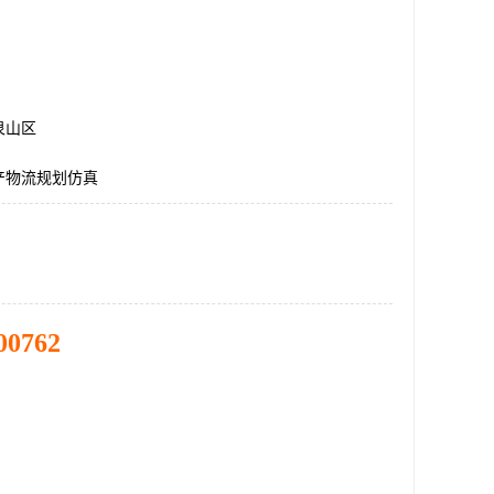
泉山区
产物流规划仿真
00762