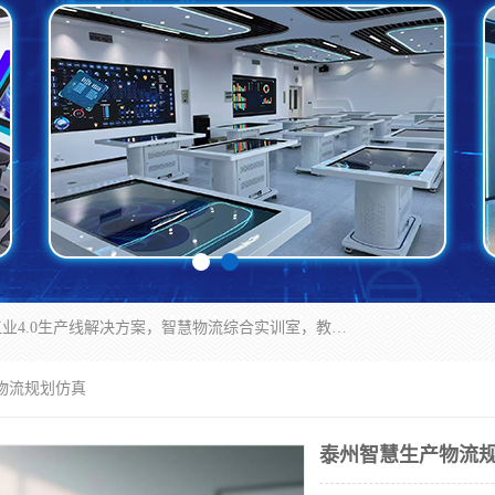
京创智业产品涵盖了多个领域，主要产品包括：工业4.0生产线解决方案，智慧物流综合实训室，教学设备与实验室建设，虚拟仿真实验室等。公司将秉持“创新、执着、诚信、共赢”的理念，以“将服务当作使命”为核心价值观，致力于为客户创造价值，与客户、合作伙伴和员工共同成长。
物流规划仿真
泰州智慧生产物流