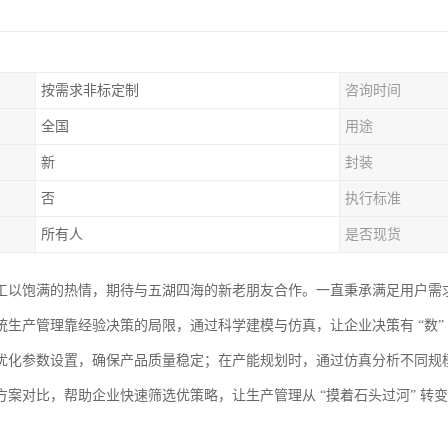
按需求非标定制
咨询时间
全国
用途
新
封装
否
执行标准
所有人
是否现货
工以饱满的热情，期待与五湖四海的新老朋友合作。一直秉承满足用户需
统生产管理靠经验决策的局限，通过科学建模与仿真，让企业决策有 “数”
优化参数设置，确保产品质量稳定；在产能规划时，通过仿真分析不同规
方案对比，帮助企业快速筛选优策略，让生产管理从 “摸着石头过河” 转变