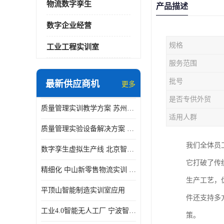
物流数字孪生
产品描述
数字企业经营
规格
工业工程实训室
服务范围
批号
最新供应商机
更多
是否专供外贸
质量管理实训教学方案 苏州质量管理实训 _京创智业
适用人群
质量管理实验设备解决方案 徐州质量管理实训 _京创智业
我们全体员
数字孪生虚拟生产线 北京智能制造仿真应用
它打破了传
精细化 中山新零售物流实训 数字化赋能
生产工艺，
平顶山智能制造实训室应用
件还支持多
工业4.0智能无人工厂 宁波智能制造仿真项目
策。