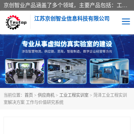
京创智业产品涵盖了多个领域，主要产品包括：工业4.0生产线解决方案，智慧物流综合实训室，教学设备与实验室建设，虚拟仿真实验室等。公司将秉持“创新、执着、诚信、共赢”的理念，以“将服务当作使命”为核心价值观，致力于为客户创造价值，与客户、合作伙伴和员工共同成长。
江苏京创智业信息科技有限公司
VR物流实训
低碳供应链
生产系统仿真
冷链物流
供应链管理
思政
当前位置：
首页
>
供应商机
>
工业工程实训室
> 菏泽工业工程实训
智慧零售实训
智能制造
室解决方案 工作与价值研究系统
智慧物流实训室
质量管理实验台
物流数字孪生
数字企业经营