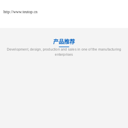
http://www.teutop.cn
产品推荐
Development, design, production and sales in one of the manufacturing
enterprises