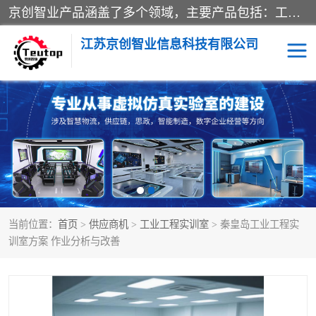
京创智业产品涵盖了多个领域，主要产品包括：工业4.0生产线解决方案，智慧物流综合实训室，教学设备与实验室建设，虚拟仿真实验室等。公司将秉持“创新、执着、诚信、共赢”的理念，以“将服务当作使命”为核心价值观，致力于为客户创造价值，与客户、合作伙伴和员工共同成长。
江苏京创智业信息科技有限公司
VR物流实训
低碳供应链
生产系统仿真
冷链物流
供应链管理
思政
当前位置：
首页
>
供应商机
>
工业工程实训室
> 秦皇岛工业工程实
智慧零售实训
智能制造
训室方案 作业分析与改善
智慧物流实训室
质量管理实验台
物流数字孪生
数字企业经营