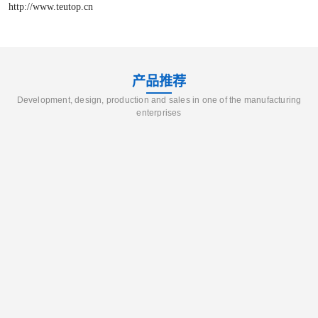
http://www.teutop.cn
产品推荐
Development, design, production and sales in one of the manufacturing
enterprises