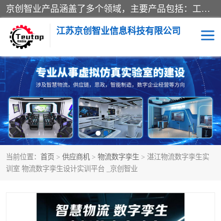
京创智业产品涵盖了多个领域，主要产品包括：工业4.0生产线解决方案，智慧物流综合实训室，教学设备与实验室建设，虚拟仿真实验室等。公司将秉持“创新、执着、诚信、共赢”的理念，以“将服务当作使命”为核心价值观，致力于为客户创造价值，与客户、合作伙伴和员工共同成长。
江苏京创智业信息科技有限公司
VR物流实训
低碳供应链
生产系统仿真
冷链物流
供应链管理
思政
当前位置：
首页
>
供应商机
>
物流数字孪生
> 湛江物流数字孪生实
智慧零售实训
智能制造
训室 物流数字孪生设计实训平台 _京创智业
智慧物流实训室
质量管理实验台
物流数字孪生
数字企业经营