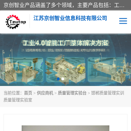
京创智业产品涵盖了多个领域，主要产品包括：工业4.0生产线解决方案，智慧物流综合实训室，教学设备与实验室建设，虚拟仿真实验室等。公司将秉持“创新、执着、诚信、共赢”的理念，以“将服务当作使命”为核心价值观，致力于为客户创造价值，与客户、合作伙伴和员工共同成长。
江苏京创智业信息科技有限公司
VR物流实训
低碳供应链
生产系统仿真
冷链物流
供应链管理
思政
当前位置：
首页
>
供应商机
>
质量管理实验台
> 邯郸质量管理实训
智慧零售实训
智能制造
质量管理实验室
智慧物流实训室
质量管理实验台
物流数字孪生
数字企业经营