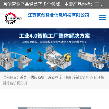
京创智业产品涵盖了多个领域，主要产品包括：工业4.0生产线解决方案，智慧物流综合实训室，教学设备与实验室建设，虚拟仿真实验室等。公司将秉持“创新、执着、诚信、共赢”的理念，以“将服务当作使命”为核心价值观，致力于为客户创造价值，与客户、合作伙伴和员工共同成长。
江苏京创智业信息科技有限公司
VR物流实训
低碳供应链
生产系统仿真
冷链物流
供应链管理
思政
当前位置：
首页
>
供应商机
>
冷链物流
> 智能冷链实训中心 菏泽智
智慧零售实训
智能制造
慧冷链仿真实训
智慧物流实训室
质量管理实验台
物流数字孪生
数字企业经营