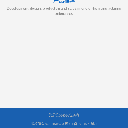
产品推荐
Development, design, production and sales in one of the manufacturing
enterprises
您是第
556576
位访客
版权所有 ©2026-08-08
苏ICP备18010251号-2