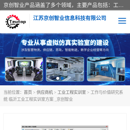
京创智业产品涵盖了多个领域，主要产品包括：工业4.0生产线解决方案，智慧物流综合实训室，教学设备与实验室建设，虚拟仿真实验室等。公司将秉持“创新、执着、诚信、共赢”的理念，以“将服务当作使命”为核心价值观，致力于为客户创造价值，与客户、合作伙伴和员工共同成长。
江苏京创智业信息科技有限公司
VR物流实训
低碳供应链
生产系统仿真
冷链物流
供应链管理
思政
当前位置：
首页
>
供应商机
>
工业工程实训室
> 工作与价值研究系
智慧零售实训
智能制造
统 临沂工业工程实训室方案 _京创智业
智慧物流实训室
质量管理实验台
物流数字孪生
数字企业经营