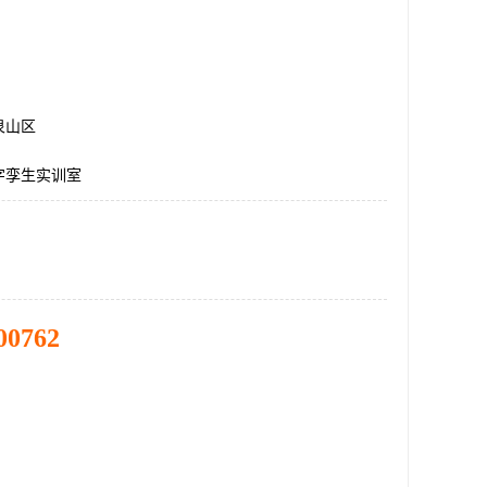
泉山区
字孪生实训室
00762