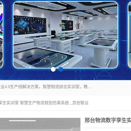
京创智业产品涵盖了多个领域，主要产品包括：工业4.0生产线解决方案，智慧物流综合实训室，教学设备与实验室建设，虚拟仿真实验室等。公司将秉持“创新、执着、诚信、共赢”的理念，以“将服务当作使命”为核心价值观，致力于为客户创造价值，与客户、合作伙伴和员工共同成长。
孪生实训室 智慧生产物流规划仿真系统 _京创智业
邢台物流数字孪生实