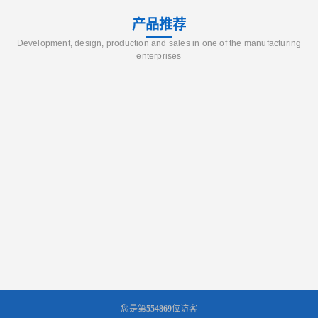
产品推荐
Development, design, production and sales in one of the manufacturing
enterprises
您是第
554869
位访客