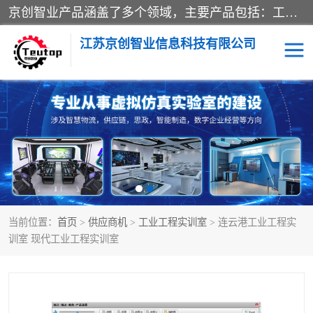
京创智业产品涵盖了多个领域，主要产品包括：工业4.0生产线解决方案，智慧物流综合实训室，教学设备与实验室建设，虚拟仿真实验室等。公司将秉持“创新、执着、诚信、共赢”的理念，以“将服务当作使命”为核心价值观，致力于为客户创造价值，与客户、合作伙伴和员工共同成长。
江苏京创智业信息科技有限公司
VR物流实训
低碳供应链
生产系统仿真
冷链物流
供应链管理
思政
当前位置：
首页
>
供应商机
>
工业工程实训室
> 连云港工业工程实
智慧零售实训
智能制造
训室 现代工业工程实训室
智慧物流实训室
质量管理实验台
物流数字孪生
数字企业经营