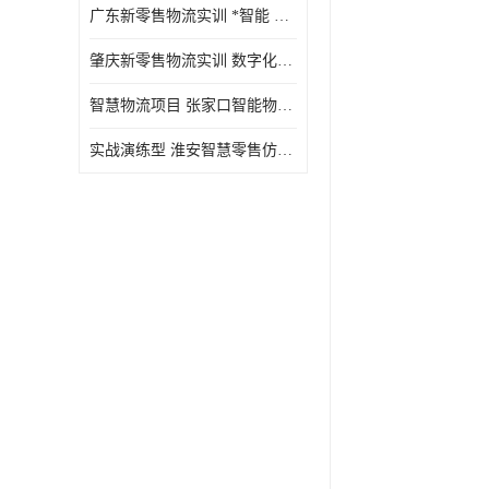
广东新零售物流实训 *智能 实战演练型
肇庆新零售物流实训 数字化赋能 创新实践
智慧物流项目 张家口智能物流装备
实战演练型 淮安智慧零售仿真实训 实战沉浸式