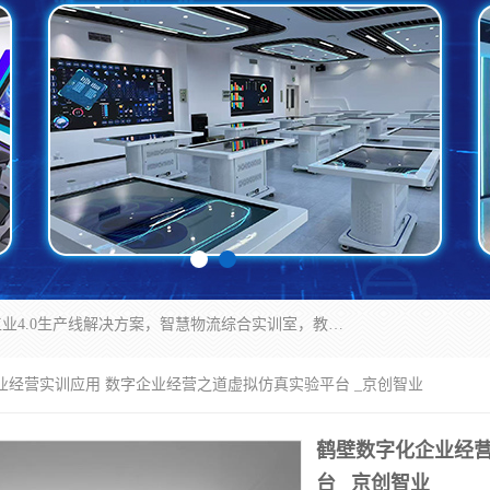
京创智业产品涵盖了多个领域，主要产品包括：工业4.0生产线解决方案，智慧物流综合实训室，教学设备与实验室建设，虚拟仿真实验室等。公司将秉持“创新、执着、诚信、共赢”的理念，以“将服务当作使命”为核心价值观，致力于为客户创造价值，与客户、合作伙伴和员工共同成长。
业经营实训应用 数字企业经营之道虚拟仿真实验平台 _京创智业
鹤壁数字化企业经营
台 _京创智业