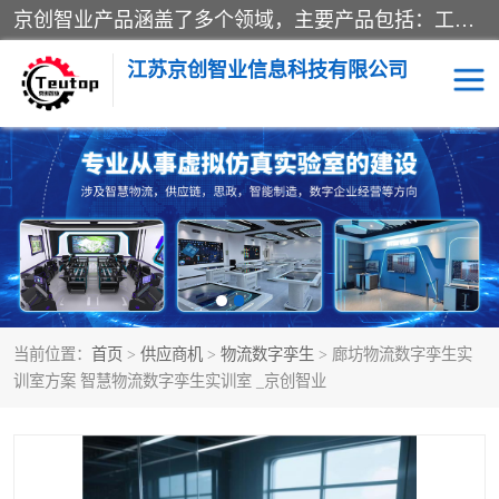
京创智业产品涵盖了多个领域，主要产品包括：工业4.0生产线解决方案，智慧物流综合实训室，教学设备与实验室建设，虚拟仿真实验室等。公司将秉持“创新、执着、诚信、共赢”的理念，以“将服务当作使命”为核心价值观，致力于为客户创造价值，与客户、合作伙伴和员工共同成长。
江苏京创智业信息科技有限公司
VR物流实训
低碳供应链
生产系统仿真
冷链物流
供应链管理
思政
当前位置：
首页
>
供应商机
>
物流数字孪生
> 廊坊物流数字孪生实
智慧零售实训
智能制造
训室方案 智慧物流数字孪生实训室 _京创智业
智慧物流实训室
质量管理实验台
物流数字孪生
数字企业经营