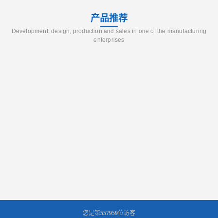
产品推荐
Development, design, production and sales in one of the manufacturing
enterprises
您是第
557959
位访客