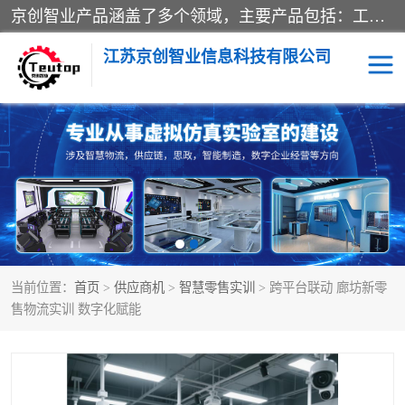
京创智业产品涵盖了多个领域，主要产品包括：工业4.0生产线解决方案，智慧物流综合实训室，教学设备与实验室建设，虚拟仿真实验室等。公司将秉持“创新、执着、诚信、共赢”的理念，以“将服务当作使命”为核心价值观，致力于为客户创造价值，与客户、合作伙伴和员工共同成长。
江苏京创智业信息科技有限公司
VR物流实训
低碳供应链
生产系统仿真
冷链物流
供应链管理
思政
当前位置：
首页
>
供应商机
>
智慧零售实训
> 跨平台联动 廊坊新零
智慧零售实训
智能制造
售物流实训 数字化赋能
智慧物流实训室
质量管理实验台
物流数字孪生
数字企业经营