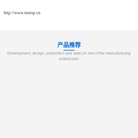
http://www.teutop.cn
产品推荐
Development, design, production and sales in one of the manufacturing
enterprises