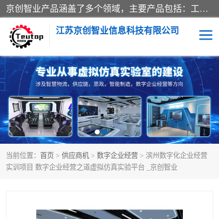
京创智业产品涵盖了多个领域，主要产品包括：工业4.0生产线解决方案，智慧物流综合实训室，教学设备与实验室建设，虚拟仿真实验室等。公司将秉持“创新、执着、诚信、共赢”的理念，以“将服务当作使命”为核心价值观，致力于为客户创造价值，与客户、合作伙伴和员工共同成长。
江苏京创智业信息科技有限公司
VR物流实训
低碳供应链
生产系统仿真
冷链物流
供应链管理
思政
当前位置：
首页
>
供应商机
>
数字企业经营
> 滨州数字化企业经营
智慧零售实训
智能制造
实训项目 数字企业经营之道虚拟仿真实验平台 _京创智业
智慧物流实训室
质量管理实验台
物流数字孪生
数字企业经营