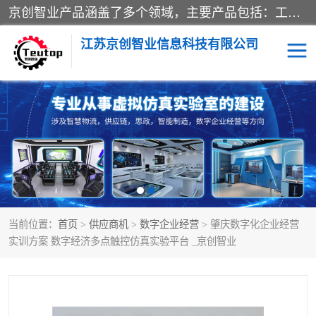
京创智业产品涵盖了多个领域，主要产品包括：工业4.0生产线解决方案，智慧物流综合实训室，教学设备与实验室建设，虚拟仿真实验室等。公司将秉持“创新、执着、诚信、共赢”的理念，以“将服务当作使命”为核心价值观，致力于为客户创造价值，与客户、合作伙伴和员工共同成长。
江苏京创智业信息科技有限公司
VR物流实训
低碳供应链
生产系统仿真
冷链物流
供应链管理
思政
当前位置：
首页
>
供应商机
>
数字企业经营
> 肇庆数字化企业经营
智慧零售实训
智能制造
实训方案 数字经济多点触控仿真实验平台 _京创智业
智慧物流实训室
质量管理实验台
物流数字孪生
数字企业经营