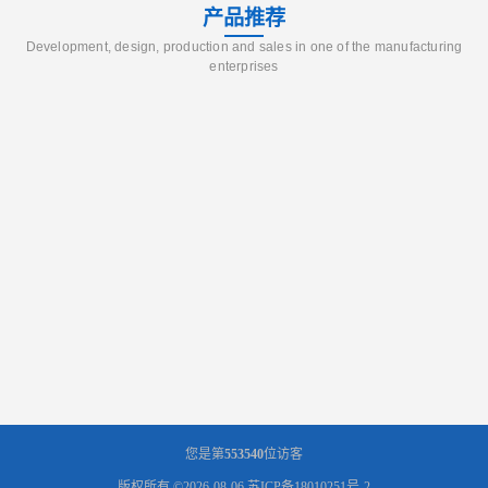
产品推荐
Development, design, production and sales in one of the manufacturing
enterprises
您是第
553540
位访客
版权所有 ©2026-08-06
苏ICP备18010251号-2