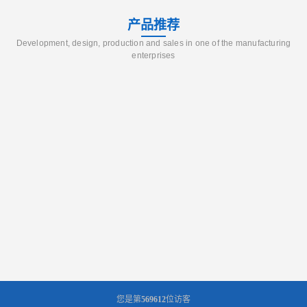
产品推荐
Development, design, production and sales in one of the manufacturing
enterprises
您是第
569612
位访客