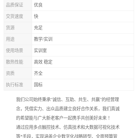
品质保证
优良
交货速度
快
货源
充足
用途
教学/实训
使用场景
实训室
散热性能
高效 稳定
资质
齐全
执行标准
国标
我们公司始终秉承“诚信、互助、共生、共赢”的经营理
念，凭借实力、出众品质建立良好合作关系，我们真诚
的希望能与广大新老客户一起携手共创美好未来 ！
通过应用多点触控技术、仿真技术和大数据可视化技术
等*手段，实现涵盖企业数字化战略转型、全面预算管