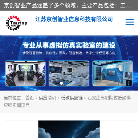
京创智业产品涵盖了多个领域，主要产品包括：工业4.0生产线解决方案，智慧物流综合实训室，教学设备与实验室建设，虚拟仿真实验室等。公司将秉持“创新、执着、诚信、共赢”的理念，以“将服务当作使命”为核心价值观，致力于为客户创造价值，与客户、合作伙伴和员工共同成长。
江苏京创智业信息科技有限公司
VR物流实训
低碳供应链
生产系统仿真
冷链物流
供应链管理
思政
当前位置：
首页
>
供应商机
>
低碳供应链
> 石家庄高职院校低碳供
智慧零售实训
智能制造
应链实训项目
智慧物流实训室
质量管理实验台
物流数字孪生
数字企业经营