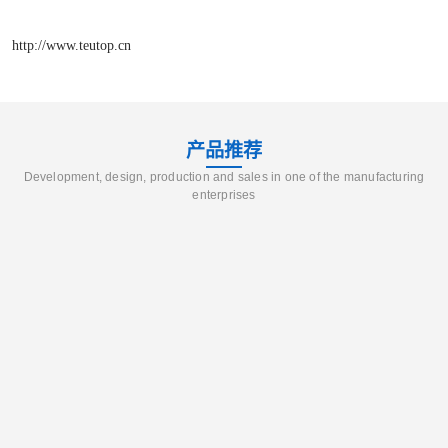
http://www.teutop.cn
产品推荐
Development, design, production and sales in one of the manufacturing
enterprises