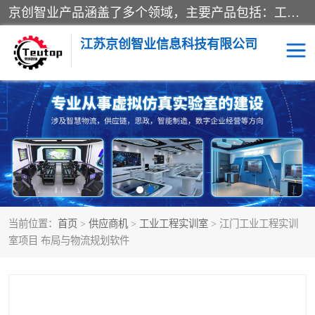
京创智业产品涵盖了多个领域，主要产品包括：工业4.0生产线解决方案，智慧物流综合实训室，教学设备与实验室建设，虚拟仿真实验室等。公司将秉持“创新、执着、诚信、共赢”的理念，以“将服务当作使命”为核心价值观，致力于为客户创造价值，与客户、合作伙伴和员工共同成长。
江苏京创智业信息科技有限公司
VR物流实训
低碳供应链
生产系统仿真
冷链物流
供应链管理
思政
当前位置：
首页
>
供应商机
>
工业工程实训室
> 江门工业工程实训
智慧零售实训
智能制造
室项目 布局与物流规划软件
智慧物流实训室
质量管理实验台
物流数字孪生
数字企业经营