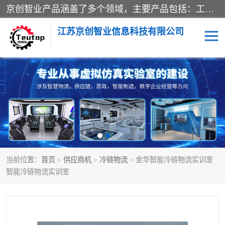
京创智业产品涵盖了多个领域，主要产品包括：工业4.0生产线解决方案，智慧物流综合实训室，教学设备与实验室建设，虚拟仿真实验室等。公司将秉持“创新、执着、诚信、共赢”的理念，以“将服务当作使命”为核心价值观，致力于为客户创造价值，与客户、合作伙伴和员工共同成长。
江苏京创智业信息科技有限公司
VR物流实训
低碳供应链
生产系统仿真
冷链物流
供应链管理
思政
当前位置：
首页
>
供应商机
>
冷链物流
> 金华智能冷链物流实训室
智慧零售实训
智能制造
智能冷链物流实训室
智慧物流实训室
质量管理实验台
物流数字孪生
数字企业经营