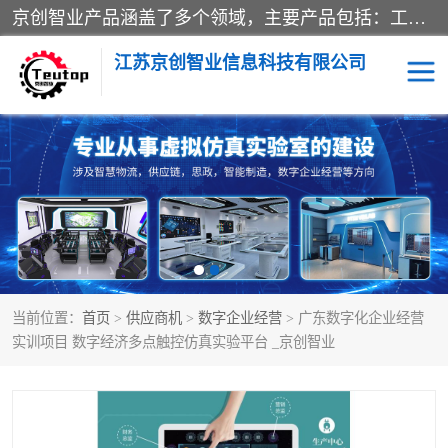
京创智业产品涵盖了多个领域，主要产品包括：工业4.0生产线解决方案，智慧物流综合实训室，教学设备与实验室建设，虚拟仿真实验室等。公司将秉持“创新、执着、诚信、共赢”的理念，以“将服务当作使命”为核心价值观，致力于为客户创造价值，与客户、合作伙伴和员工共同成长。
江苏京创智业信息科技有限公司
VR物流实训
低碳供应链
生产系统仿真
冷链物流
供应链管理
思政
当前位置：
首页
>
供应商机
>
数字企业经营
> 广东数字化企业经营
智慧零售实训
智能制造
实训项目 数字经济多点触控仿真实验平台 _京创智业
智慧物流实训室
质量管理实验台
物流数字孪生
数字企业经营