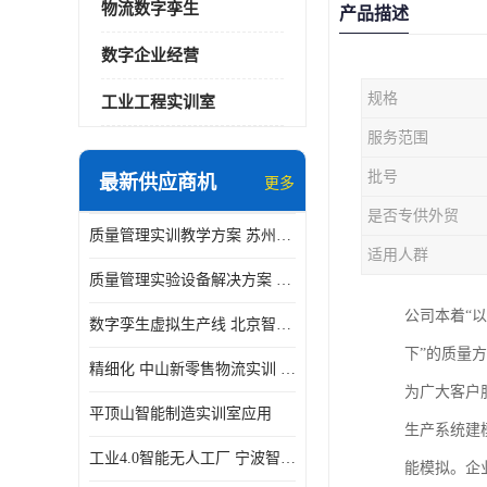
物流数字孪生
产品描述
数字企业经营
规格
工业工程实训室
服务范围
批号
最新供应商机
更多
是否专供外贸
质量管理实训教学方案 苏州质量管理实训 _京创智业
适用人群
质量管理实验设备解决方案 徐州质量管理实训 _京创智业
公司本着“
数字孪生虚拟生产线 北京智能制造仿真应用
下”的质量
精细化 中山新零售物流实训 数字化赋能
为广大客户
平顶山智能制造实训室应用
生产系统建
工业4.0智能无人工厂 宁波智能制造仿真项目
能模拟。企