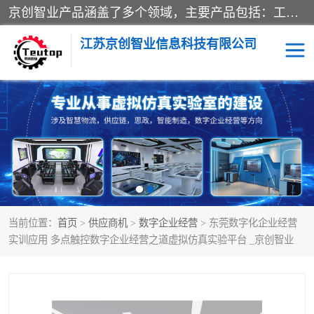
京创智业产品涵盖了多个领域，主要产品包括：工业4.0生产线解决方案，智慧物流综合实训室，教学设备与实验室建设，虚拟仿真实验室等。公司将秉持“创新、执着、诚信、共赢”的理念，以“将服务当作使命”为核心价值观，致力于为客户创造价值，与客户、合作伙伴和员工共同成长。
江苏京创智业信息科技有限公司
VR物流实训
低碳供应链
生产系统仿真
冷链物流
供应链管理
思政
当前位置：
首页
>
供应商机
>
数字企业经营
> 东莞数字化企业经营
智慧零售实训
智能制造
实训应用 多点触控数字企业经营之道虚拟仿真实验平台 _京创智业
智慧物流实训室
质量管理实验台
物流数字孪生
数字企业经营