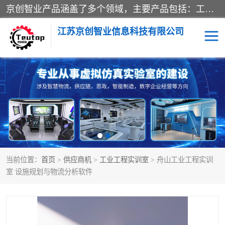
京创智业产品涵盖了多个领域，主要产品包括：工业4.0生产线解决方案，智慧物流综合实训室，教学设备与实验室建设，虚拟仿真实验室等。公司将秉持“创新、执着、诚信、共赢”的理念，以“将服务当作使命”为核心价值观，致力于为客户创造价值，与客户、合作伙伴和员工共同成长。
江苏京创智业信息科技有限公司
VR物流实训
低碳供应链
生产系统仿真
冷链物流
供应链管理
思政
当前位置：
首页
>
供应商机
>
工业工程实训室
> 舟山工业工程实训
智慧零售实训
智能制造
室 设施规划与物流分析软件
智慧物流实训室
质量管理实验台
物流数字孪生
数字企业经营