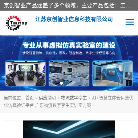
京创智业产品涵盖了多个领域，主要产品包括：工业4.0生产线解决方案，智慧物流综合实训室，教学设备与实验室建设，虚拟仿真实验室等。公司将秉持“创新、执着、诚信、共赢”的理念，以“将服务当作使命”为核心价值观，致力于为客户创造价值，与客户、合作伙伴和员工共同成长。
江苏京创智业信息科技有限公司
VR物流实训
低碳供应链
生产系统仿真
冷链物流
供应链管理
思政
当前位置：
首页
>
供应商机
>
物流数字孪生
> AI+智慧立体仓运营优
智慧零售实训
智能制造
化仿真验证平台 广东物流数字孪生实训室方案
智慧物流实训室
质量管理实验台
物流数字孪生
数字企业经营