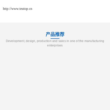
http://www.teutop.cn
产品推荐
Development, design, production and sales in one of the manufacturing
enterprises