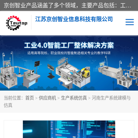
京创智业产品涵盖了多个领域，主要产品包括：工业4.0生产线解决方案，智慧物流综合实训室，教学设备与实验室建设，虚拟仿真实验室等。公司将秉持“创新、执着、诚信、共赢”的理念，以“将服务当作使命”为核心价值观，致力于为客户创造价值，与客户、合作伙伴和员工共同成长。
江苏京创智业信息科技有限公司
VR物流实训
低碳供应链
生产系统仿真
冷链物流
供应链管理
思政
当前位置：
首页
>
供应商机
>
生产系统仿真
> 河南生产系统建模与
智慧零售实训
智能制造
仿真
智慧物流实训室
质量管理实验台
物流数字孪生
数字企业经营