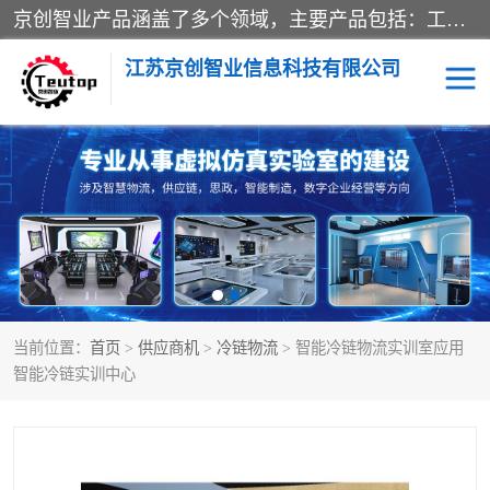
京创智业产品涵盖了多个领域，主要产品包括：工业4.0生产线解决方案，智慧物流综合实训室，教学设备与实验室建设，虚拟仿真实验室等。公司将秉持“创新、执着、诚信、共赢”的理念，以“将服务当作使命”为核心价值观，致力于为客户创造价值，与客户、合作伙伴和员工共同成长。
江苏京创智业信息科技有限公司
VR物流实训
低碳供应链
生产系统仿真
冷链物流
供应链管理
思政
当前位置：
首页
>
供应商机
>
冷链物流
> 智能冷链物流实训室应用
智慧零售实训
智能制造
智能冷链实训中心
智慧物流实训室
质量管理实验台
物流数字孪生
数字企业经营