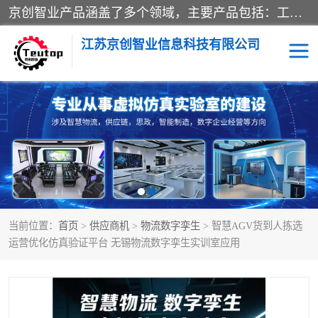
京创智业产品涵盖了多个领域，主要产品包括：工业4.0生产线解决方案，智慧物流综合实训室，教学设备与实验室建设，虚拟仿真实验室等。公司将秉持“创新、执着、诚信、共赢”的理念，以“将服务当作使命”为核心价值观，致力于为客户创造价值，与客户、合作伙伴和员工共同成长。
江苏京创智业信息科技有限公司
VR物流实训
低碳供应链
生产系统仿真
冷链物流
供应链管理
思政
当前位置：
首页
>
供应商机
>
物流数字孪生
> 智慧AGV货到人拣选
智慧零售实训
智能制造
运营优化仿真验证平台 无锡物流数字孪生实训室应用
智慧物流实训室
质量管理实验台
物流数字孪生
数字企业经营