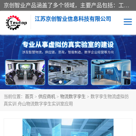
京创智业产品涵盖了多个领域，主要产品包括：工业4.0生产线解决方案，智慧物流综合实训室，教学设备与实验室建设，虚拟仿真实验室等。公司将秉持“创新、执着、诚信、共赢”的理念，以“将服务当作使命”为核心价值观，致力于为客户创造价值，与客户、合作伙伴和员工共同成长。
江苏京创智业信息科技有限公司
VR物流实训
低碳供应链
生产系统仿真
冷链物流
供应链管理
思政
当前位置：
首页
>
供应商机
>
物流数字孪生
> 数字孪生物流虚拟仿
智慧零售实训
智能制造
真实训 舟山物流数字孪生实训室应用
智慧物流实训室
质量管理实验台
物流数字孪生
数字企业经营