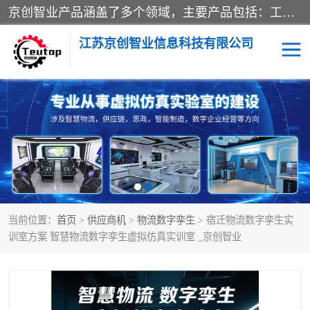
京创智业产品涵盖了多个领域，主要产品包括：工业4.0生产线解决方案，智慧物流综合实训室，教学设备与实验室建设，虚拟仿真实验室等。公司将秉持“创新、执着、诚信、共赢”的理念，以“将服务当作使命”为核心价值观，致力于为客户创造价值，与客户、合作伙伴和员工共同成长。
江苏京创智业信息科技有限公司
VR物流实训
低碳供应链
生产系统仿真
冷链物流
供应链管理
思政
当前位置：
首页
>
供应商机
>
物流数字孪生
> 宿迁物流数字孪生实
智慧零售实训
智能制造
训室方案 智慧物流数字孪生虚拟仿真实训室 _京创智业
智慧物流实训室
质量管理实验台
物流数字孪生
数字企业经营