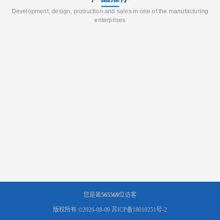
Development, design, production and sales in one of the manufacturing
enterprises
您是第
565569
位访客
版权所有 ©2026-08-09
苏ICP备18010251号-2