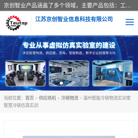
京创智业产品涵盖了多个领域，主要产品包括：工业4.0生产线解决方案，智慧物流综合实训室，教学设备与实验室建设，虚拟仿真实验室等。公司将秉持“创新、执着、诚信、共赢”的理念，以“将服务当作使命”为核心价值观，致力于为客户创造价值，与客户、合作伙伴和员工共同成长。
江苏京创智业信息科技有限公司
VR物流实训
低碳供应链
生产系统仿真
冷链物流
供应链管理
思政
当前位置：
首页
>
供应商机
>
冷链物流
> 温州智能冷链物流实训室
智慧零售实训
智能制造
智慧冷链仿真实训
智慧物流实训室
质量管理实验台
物流数字孪生
数字企业经营