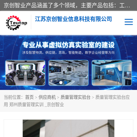
京创智业产品涵盖了多个领域，主要产品包括：工业4.0生产线解决方案，智慧物流综合实训室，教学设备与实验室建设，虚拟仿真实验室等。公司将秉持“创新、执着、诚信、共赢”的理念，以“将服务当作使命”为核心价值观，致力于为客户创造价值，与客户、合作伙伴和员工共同成长。
江苏京创智业信息科技有限公司
VR物流实训
低碳供应链
生产系统仿真
冷链物流
供应链管理
思政
当前位置：
首页
>
供应商机
>
质量管理实验台
> 质量管理实验台应
智慧零售实训
智能制造
用 郑州质量管理实训 _京创智业
智慧物流实训室
质量管理实验台
物流数字孪生
数字企业经营