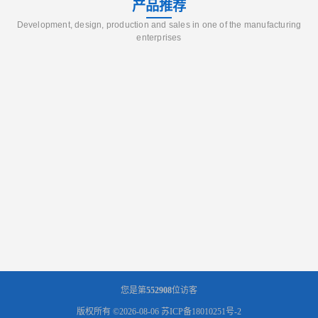
产品推荐
Development, design, production and sales in one of the manufacturing
enterprises
您是第
552908
位访客
版权所有 ©2026-08-06
苏ICP备18010251号-2